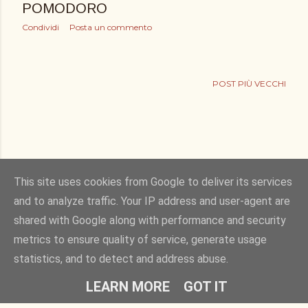
POMODORO
Condividi
Posta un commento
POST PIÙ VECCHI
This site uses cookies from Google to deliver its services
and to analyze traffic. Your IP address and user-agent are
shared with Google along with performance and security
Powered by Blogger
metrics to ensure quality of service, generate usage
statistics, and to detect and address abuse.
Copyright © 2011. bucciadilimone by Elisa Rizza. All rights reserved
LEARN MORE
GOT IT