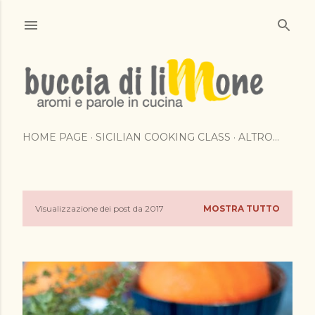
Passa ai contenuti principali
HOME PAGE
SICILIAN COOKING CLASS
ALTRO…
Visualizzazione dei post da 2017
MOSTRA TUTTO
P
o
s
t