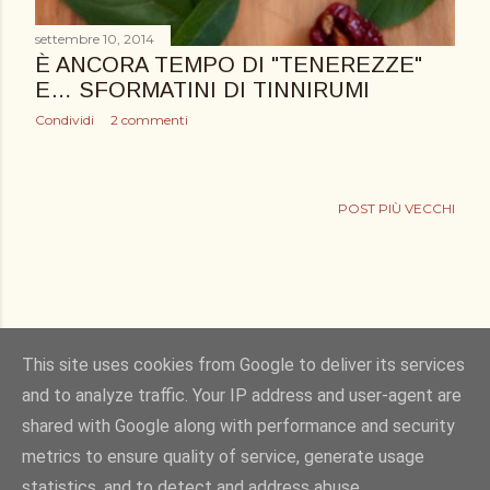
settembre 10, 2014
È ANCORA TEMPO DI "TENEREZZE"
E… SFORMATINI DI TINNIRUMI
Condividi
2 commenti
POST PIÙ VECCHI
This site uses cookies from Google to deliver its services
and to analyze traffic. Your IP address and user-agent are
shared with Google along with performance and security
Powered by Blogger
metrics to ensure quality of service, generate usage
statistics, and to detect and address abuse.