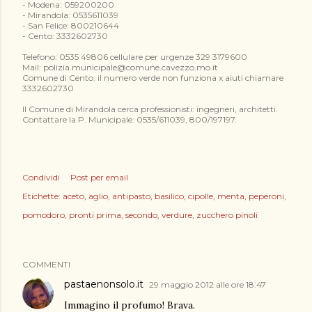
- Modena: 059200200
- Mirandola: 0535611039
- San Felice: 800210644
- Cento: 3332602730
Telefono: 0535 49806 cellulare per urgenze 329 3179600
Mail: polizia.municipale@comune.cavezzo.mo.it
Comune di Cento: il numero verde non funziona x aiuti chiamare
3332602730
Il Comune di Mirandola cerca professionisti: ingegneri, architetti.
Contattare la P. Municipale: 0535/611039, 800/197197.
Condividi
Post per email
Etichette:
aceto
aglio
antipasto
basilico
cipolle
menta
peperoni
pomodoro
pronti prima
secondo
verdure
zucchero pinoli
COMMENTI
pastaenonsolo.it
29 maggio 2012 alle ore 18:47
Immagino il profumo! Brava.