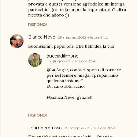
provata e questa versione agrodolce mi intriga
parecchio!! (ricorda un po' la caponata, no? altra
ricetta che adoro :))
RISPONDI
Bianca Neve
29 maggio 2012 alle ore 21:53
Buonissimi i peperoni!!!Che bell'idea la tua!
bucciadilimone
5 giugno 2012 alle ore 22:45
@La Angie, contaci! spero di tornare
per settembre, magari prepariamo
qualcosa insieme?
Un caro abbraccio!
@Bianca Neve, grazie!!
RISPONDI
Ilgamberorusso
29 maggio 2012 alle ore 21:59
E si anch'io mi sento un po' giù ... Quando