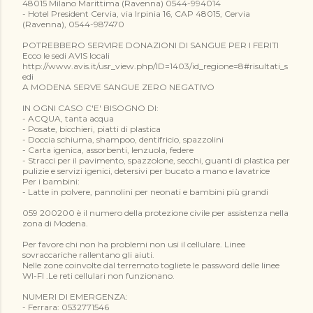
48015 Milano Marittima (Ravenna) 0544-994014
- Hotel President Cervia, via Irpinia 16, CAP 48015, Cervia
(Ravenna), 0544-987470
POTREBBERO SERVIRE DONAZIONI DI SANGUE PER I FERITI
Ecco le sedi AVIS locali
http://www.avis.it/usr_view.php/ID=1403/id_regione=8#risultati_s
edi
A MODENA SERVE SANGUE ZERO NEGATIVO
IN OGNI CASO C'E' BISOGNO DI:
- ACQUA, tanta acqua
- Posate, bicchieri, piatti di plastica
- Doccia schiuma, shampoo, dentifricio, spazzolini
- Carta igenica, assorbenti, lenzuola, federe
- Stracci per il pavimento, spazzolone, secchi, guanti di plastica per
pulizie e servizi igenici, detersivi per bucato a mano e lavatrice
Per i bambini:
- Latte in polvere, pannolini per neonati e bambini più grandi
059 200200 è il numero della protezione civile per assistenza nella
zona di Modena.
Per favore chi non ha problemi non usi il cellulare. Linee
sovraccariche rallentano gli aiuti.
Nelle zone coinvolte dal terremoto togliete le password delle linee
WI-FI .Le reti cellulari non funzionano.
NUMERI DI EMERGENZA:
- Ferrara: 0532771546