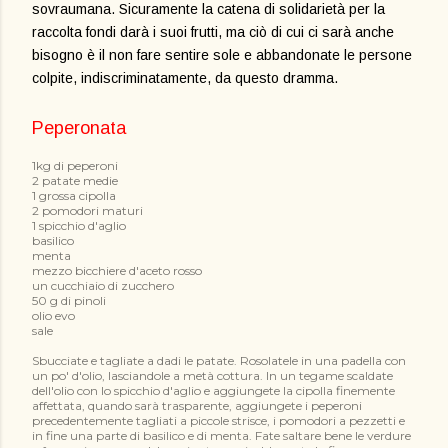
sovraumana. Sicuramente la catena di solidarietà per la
raccolta fondi darà i suoi frutti, ma ciò di cui ci sarà anche
bisogno è il non fare sentire sole e abbandonate le persone
colpite, indiscriminatamente, da questo dramma.
Peperonata
1kg di peperoni
2 patate medie
1 grossa cipolla
2 pomodori maturi
1 spicchio d'aglio
basilico
menta
mezzo bicchiere d'aceto rosso
un cucchiaio di zucchero
50 g di pinoli
olio evo
sale
Sbucciate e tagliate a dadi le patate. Rosolatele in una padella con
un po' d'olio, lasciandole a metà cottura. In un tegame scaldate
dell'olio con lo spicchio d'aglio e aggiungete la cipolla finemente
affettata, quando sarà trasparente, aggiungete i peperoni
precedentemente tagliati a piccole strisce, i pomodori a pezzetti e
in fine una parte di basilico e di menta. Fate saltare bene le verdure