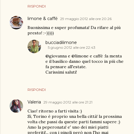
RISPONDI
limone & caffé
29 maggio 2012 alle ore 20:26
Buonissima e super profumata! Da rifare al più
presto! :-)))))
bucciadilimone
5 giugno 2012 alle ore 22:43
@giovanna e @limone e caffè :la menta
e il basilico danno quel tocco in più che
fa pensare all'estate.
Carissimi saluti!
RISPONDI
Valeria
29 maggio 2012 alle ore 21:21
Ciao! ritorno a farti visita :)
Sì, Torino è proprio una bella città! la prossima
volta che passi da queste parti fammi sapere ;)
Amo la peperonata! e' uno dei miei piatti
preferiti!... con i pinoli però non l'ho mai