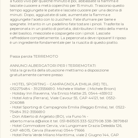
a fuoco vivo per qualche minuto e poi, abbassate la fiamma e
lasciate cuocere a metà coperchio per 15 minuti. Trascorso questo
tempo aggiungete le patate e lasciate cuocere per una decina di
minuti. Dopo, aggiustate di sale, aumentate la fiamma e
aggiungete l'aceto con lo zucchero. Fate sfumare per bene e
spegnete. Intanto in un padellino fate tostare i pinoli. Trasferite la
peperonata in un piatto di portata, distribuitevi il resto della menta
e del basilico, mescolate e cospargete con i pinoli. Lasciate
raffreddare completamente. La peperonata deve riposare! Il riposo
è un ingrediente fondamentale per la riuscita di questo piatto.
Passa parola TERREMOTO
ANNUNCI ALBERGATORI PER I TERREMOTATI:
Vista la gravità della situazione mettiamo a disposizione
gratuitamente camere presso:
- HOTEL SPORTING - CAMPAGNOLA EMILIA (RE) TEL.
052275484 - 3923556690. Michele e Walter. ( Michele Brioni)
- Holiday Inn Ravenna, Via Enrico Mattei 25, 0544-455902
- Hotel Astra (Ferrara), Viale Cavour 55, CAP 44121, tel. 0532-
206088
- Hotel Sporting di Campagnola Emilia (Reggio Emilia), tel. 0522-
75484 392-3556690
- Don Alberto di Argelato (BO), via Funo 14 -
alberto.maria.d@alice.it tel. 051-861505 333-5227908 338-3879861
- Hotel Commodore Cervia, via Lungomare Grazia Deledda 126,
CAP 48015, Cervia (Ravenna) 0544-71666
- Hotel Perla Verde Milano Marittima, viale 2 Giugno 144, CAP