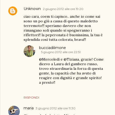
Unknown
2 giugno 2012 alle ore 19:20
ciao cara, coem ti capisco.. anche io come sai
sono un po giù a causa di questo maledetto
terremoto!!! speriamo davvero che non
rimangano soli quando si spegneranno i
riflettori!! la peperonata è buonissima, la tua è
splendida così tutta colorata, brava!!!
bucciadilimone
5 giugno 2012 alle ore 22:51
@Mercoledì e @Tiziana, grazie! Come
dicevo a Laura del gambero russo,
trovo straordinaria la forza di questa
gente, la capacità che ha avuto di
reagire con dignità e grande spirito!
a presto!!
RISPONDI
maria
3 giugno 2012 alle ore 11:30