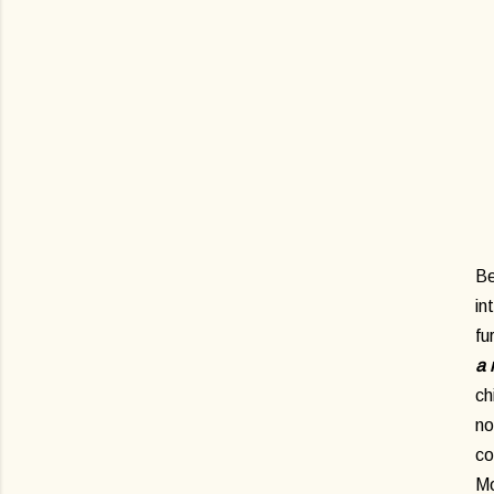
Be
in
fu
a
c
no
co
Mo