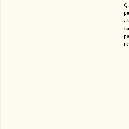
Qu
pe
al
tu
pa
ri