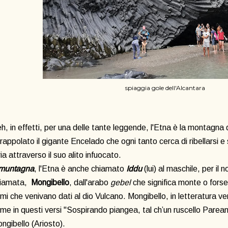
spiaggia gole dell'Alcantara
h, in effetti, per una delle tante leggende, l'Etna è la montagna 
trappolato il gigante Encelado che ogni tanto cerca di ribellarsi e
ria attraverso il suo alito infuocato.
muntagna
, l'Etna è anche chiamato
Iddu
(lui) al maschile, per i
hiamata,
Mongibello
, dall'arabo
gebel
che significa monte o forse
mi che venivano dati al dio Vulcano. Mongibello, in letteratura ve
me in questi versi "Sospirando piangea, tal ch’un ruscello Parean 
ngibello (Ariosto).