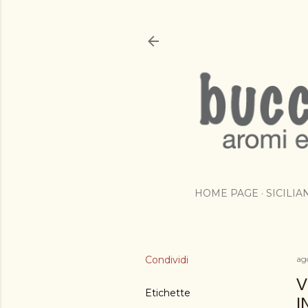
HOME PAGE
SICILI
Condividi
ag
V
Etichette
I