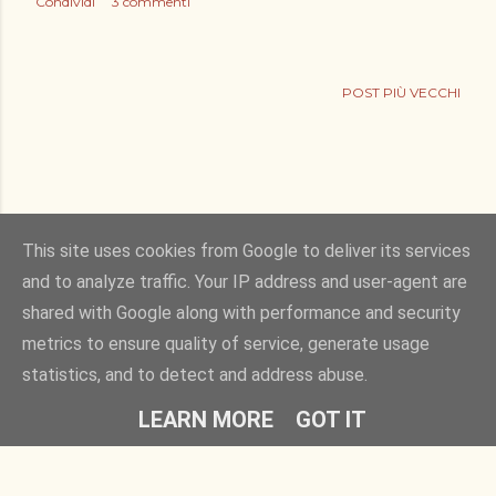
Condividi
3 commenti
POST PIÙ VECCHI
This site uses cookies from Google to deliver its services
and to analyze traffic. Your IP address and user-agent are
shared with Google along with performance and security
Powered by Blogger
metrics to ensure quality of service, generate usage
statistics, and to detect and address abuse.
Copyright © 2011. bucciadilimone by Elisa Rizza. All rights reserved
LEARN MORE
GOT IT