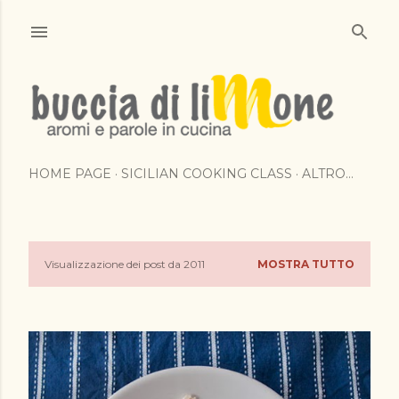
Passa ai contenuti principali
HOME PAGE
SICILIAN COOKING CLASS
ALTRO…
Visualizzazione dei post da 2011
MOSTRA TUTTO
P
o
s
t