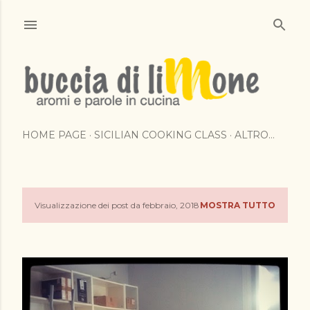
Passa ai contenuti principali
HOME PAGE
SICILIAN COOKING CLASS
ALTRO…
Visualizzazione dei post da febbraio, 2018
MOSTRA TUTTO
P
o
s
t