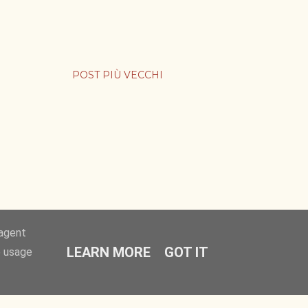
POST PIÙ VECCHI
-agent
LEARN MORE
GOT IT
e usage