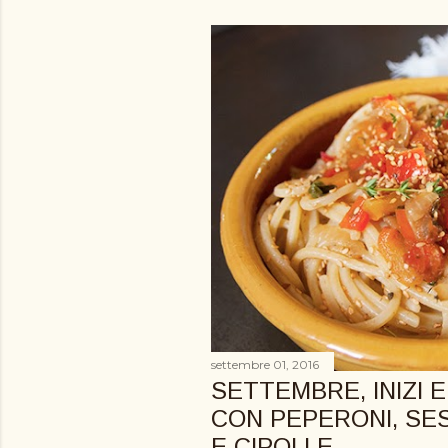
o
s
t
settembre 01, 2016
SETTEMBRE, INIZI E
CON PEPERONI, SE
E CIPOLLE