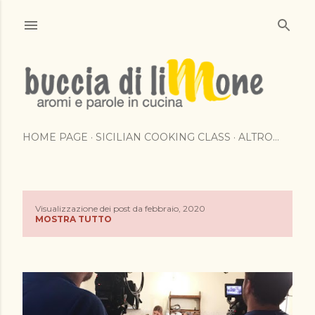
Passa ai contenuti principali
HOME PAGE
SICILIAN COOKING CLASS
ALTRO…
Visualizzazione dei post da febbraio, 2020
P
MOSTRA TUTTO
o
s
t