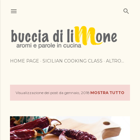
Passa ai contenuti principali
HOME PAGE
SICILIAN COOKING CLASS
ALTRO…
Visualizzazione dei post da gennaio, 2018
MOSTRA TUTTO
P
o
s
t