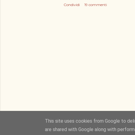
Condividi
19 commenti
This site uses cookies from Google to deliv
are shared with Google along with perform