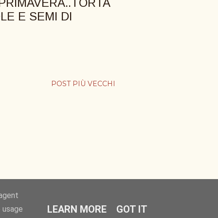
 PRIMAVERA..TORTA
LE E SEMI DI
POST PIÙ VECCHI
-agent
LEARN MORE
GOT IT
e usage