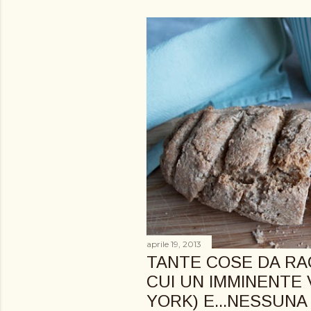
o
s
t
aprile 19, 2013
TANTE COSE DA RA
CUI UN IMMINENTE 
YORK) E...NESSUNA