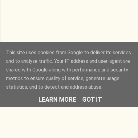
This site uses cookies from Google to deliver its services
and to analyze traffic. Your IP address and user-agent are
shared with Google along with performance and security
Powered by Blogger
metrics to ensure quality of service, generate usage
statistics, and to detect and address abuse.
Copyright © 2011. bucciadilimone by Elisa Rizza. All rights reserved
LEARN MORE
GOT IT