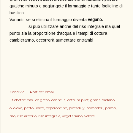
qualche minuto e aggiungete il formaggio e tante foglioline di
basilico.
Varianti: se si elimina il formaggio diventa
vegano.
si può utilizzare anche del riso integrale ma quel
punto sia la proporzione d'acqua e i tempi di cottura
cambieranno, occorrerà aumentare entrambi
Condividi
Post per email
Etichette:
basilico greco
cannella
cottura pilaf
grana padano
olio evo
patto unico
peperoncino
piccadilly
pomodori
primo
riso
riso arborio
riso integrale
vegetariano
veloce