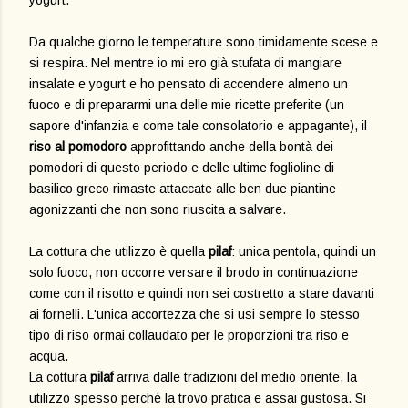
yogurt.
Da qualche giorno le temperature sono timidamente scese e
si respira. Nel mentre io mi ero già stufata di mangiare
insalate e yogurt e ho pensato di accendere almeno un
fuoco e di prepararmi una delle mie ricette preferite (un
sapore d'infanzia e come tale consolatorio e appagante), il
riso al pomodoro
approfittando anche della bontà dei
pomodori di questo periodo e delle ultime foglioline di
basilico greco rimaste attaccate alle ben due piantine
agonizzanti che non sono riuscita a salvare.
La cottura che utilizzo è quella
pilaf
: unica pentola, quindi un
solo fuoco, non occorre versare il brodo in continuazione
come con il risotto e quindi non sei costretto a stare davanti
ai fornelli. L'unica accortezza che si usi sempre lo stesso
tipo di riso ormai collaudato per le proporzioni tra riso e
acqua.
La cottura
pilaf
arriva dalle tradizioni del medio oriente, la
utilizzo spesso perchè la trovo pratica e assai gustosa. Si