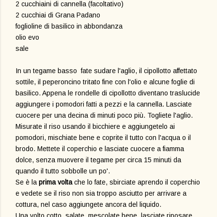
2 cucchiaini di cannella (facoltativo)
2 cucchiai di Grana Padano
foglioline di basilico in abbondanza
olio evo
sale
In un tegame basso fate sudare l'aglio, il cipollotto affettato
sottile, il peperoncino tritato fine con l'olio e alcune foglie di
basilico. Appena le rondelle di cipollotto diventano traslucide
aggiungere i pomodori fatti a pezzi e la cannella. Lasciate
cuocere per una decina di minuti poco più. Togliete l'aglio.
Misurate il riso usando il bicchiere e aggiungetelo ai
pomodori, mischiate bene e coprite il tutto con l'acqua o il
brodo. Mettete il coperchio e lasciate cuocere a fiamma
dolce, senza muovere il tegame per circa 15 minuti da
quando il tutto sobbolle un po'.
Se è la
prima volta
che lo fate, sbirciate aprendo il coperchio
e vedete se il riso non sia troppo asciutto per arrivare a
cottura, nel caso aggiungete ancora del liquido.
Una volto cotto, salate, mescolate bene, lasciate riposare